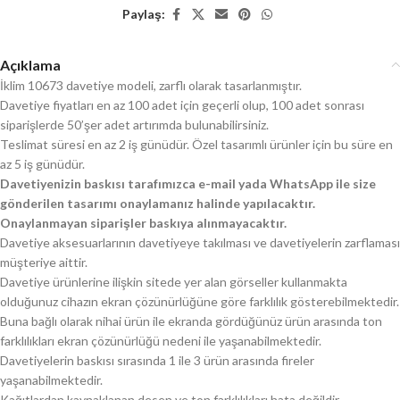
Paylaş:
Açıklama
İklim 10673 davetiye modeli, zarflı olarak tasarlanmıştır.
Davetiye fiyatları en az 100 adet için geçerli olup, 100 adet sonrası
siparişlerde 50’şer adet artırımda bulunabilirsiniz.
Teslimat süresi en az 2 iş günüdür. Özel tasarımlı ürünler için bu süre en
az 5 iş günüdür.
Davetiyenizin baskısı tarafımızca e-mail yada WhatsApp ile size
gönderilen tasarımı onaylamanız halinde yapılacaktır.
Onaylanmayan siparişler baskıya alınmayacaktır.
Davetiye aksesuarlarının davetiyeye takılması ve davetiyelerin zarflaması
müşteriye aittir.
Davetiye ürünlerine ilişkin sitede yer alan görseller kullanmakta
olduğunuz cihazın ekran çözünürlüğüne göre farklılık gösterebilmektedir.
Buna bağlı olarak nihai ürün ile ekranda gördüğünüz ürün arasında ton
farklılıkları ekran çözünürlüğü nedeni ile yaşanabilmektedir.
Davetiyelerin baskısı sırasında 1 ile 3 ürün arasında fireler
yaşanabilmektedir.
Kağıtlardan kaynaklanan desen ve ton farklılıkları hata değildir.