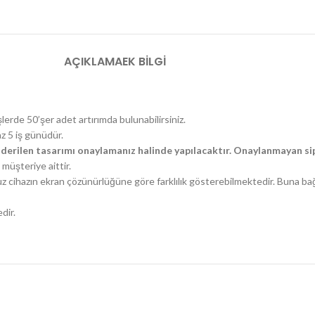
AÇIKLAMA
EK BILGI
şlerde 50’şer adet artırımda bulunabilirsiniz.
az 5 iş günüdür.
derilen tasarımı onaylamanız halinde yapılacaktır. Onaylanmayan sip
müşteriye aittir.
uz cihazın ekran çözünürlüğüne göre farklılık gösterebilmektedir. Buna ba
dir.