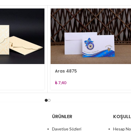
Aras 4875
₺
7,40
ÜRÜNLER
KOŞUL
Davetiye Sözleri
Hesap No