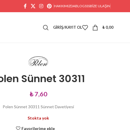
HAKKIMIZDA
BLOG
SSS
BIZE ULAŞIN
GIRIŞ/KAYIT OL
₺
0,00
olen Sünnet 30311
₺
7,60
Polen Sünnet 30311 Sünnet Davetiyesi
Stokta yok
Favorilerime ekle