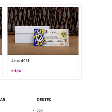
Aras 4931
Aras 4952
₺
4,40
₺
4,40
LAR
DESTEK
SSS