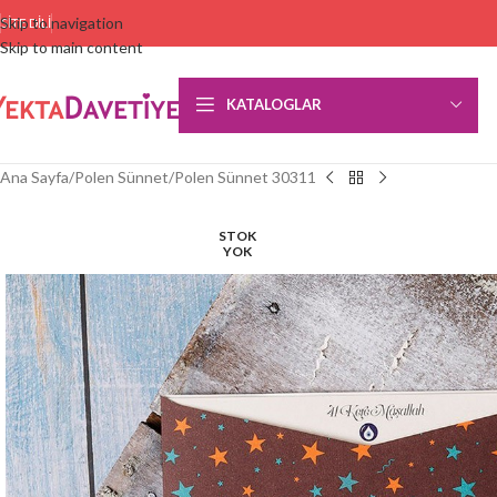
Skip to navigation
SITE DILI
Skip to main content
KATALOGLAR
Ana Sayfa
Polen Sünnet
Polen Sünnet 30311
STOK
YOK