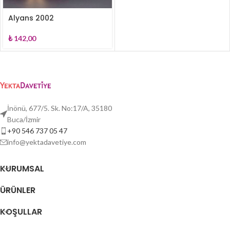
Alyans 2002
₺
142,00
İnönü, 677/5. Sk. No:17/A, 35180
Buca/İzmir
+90 546 737 05 47
info@yektadavetiye.com
KURUMSAL
ÜRÜNLER
KOŞULLAR