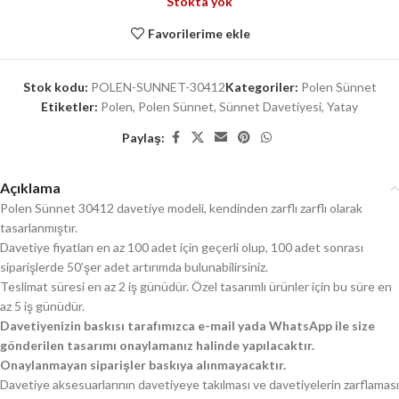
Stokta yok
Favorilerime ekle
Stok kodu:
POLEN-SUNNET-30412
Kategoriler:
Polen Sünnet
Etiketler:
Polen
,
Polen Sünnet
,
Sünnet Davetiyesi
,
Yatay
Paylaş:
Açıklama
Polen Sünnet 30412 davetiye modeli, kendinden zarflı zarflı olarak
tasarlanmıştır.
Davetiye fiyatları en az 100 adet için geçerli olup, 100 adet sonrası
siparişlerde 50’şer adet artırımda bulunabilirsiniz.
Teslimat süresi en az 2 iş günüdür. Özel tasarımlı ürünler için bu süre en
az 5 iş günüdür.
Davetiyenizin baskısı tarafımızca e-mail yada WhatsApp ile size
gönderilen tasarımı onaylamanız halinde yapılacaktır.
Onaylanmayan siparişler baskıya alınmayacaktır.
Davetiye aksesuarlarının davetiyeye takılması ve davetiyelerin zarflaması