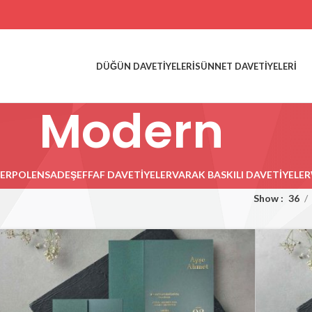
DÜĞÜN DAVETIYELERI
SÜNNET DAVETIYELERI
Modern
ER
POLENSADE
ŞEFFAF DAVETIYELER
VARAK BASKILI DAVETIYELER
Show
36