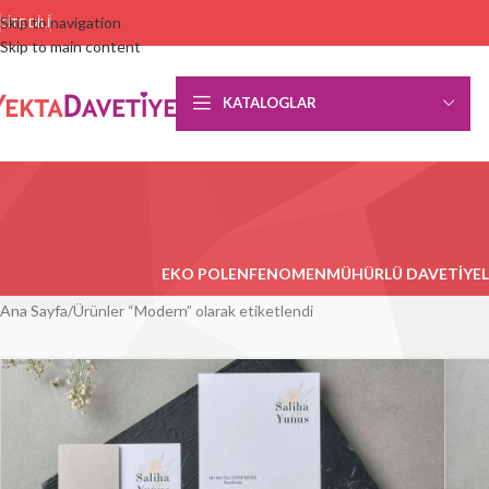
Skip to navigation
SITE DILI
Skip to main content
KATALOGLAR
EKO POLEN
FENOMEN
MÜHÜRLÜ DAVETIYEL
Ana Sayfa
Ürünler “Modern” olarak etiketlendi