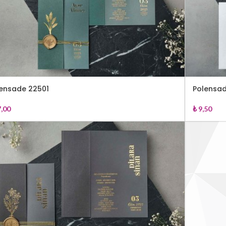
ensade 22501
Polensa
,00
₺
9,50