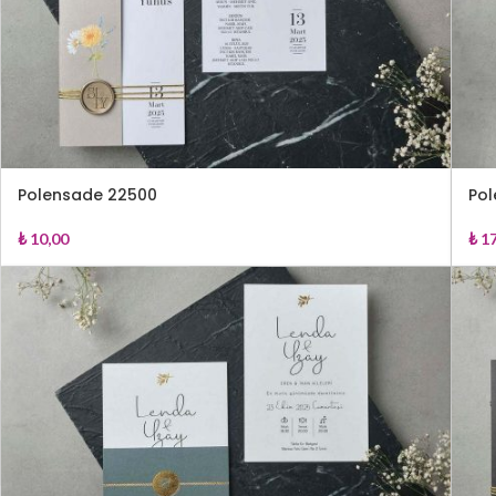
Polensade 22500
Pol
₺
10,00
₺
17