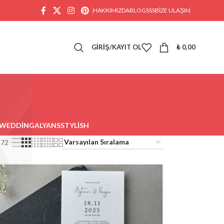
HAKKIMIZDA
BLOG
SSS
BIZE ULAŞIN
GIRIŞ/KAYIT OL
₺
0,00
WEDDING
ALYANS
STYLISH
72