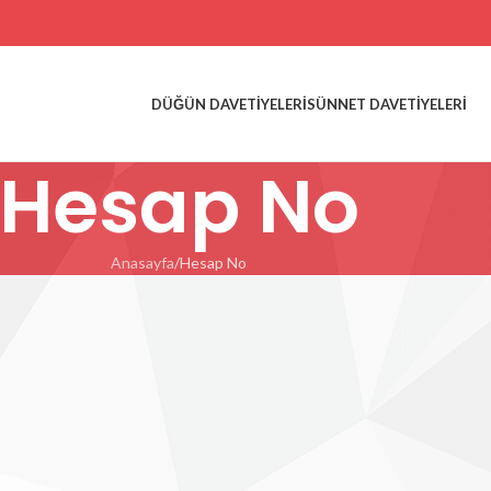
DÜĞÜN DAVETIYELERI
SÜNNET DAVETIYELERI
Hesap No
Anasayfa
Hesap No