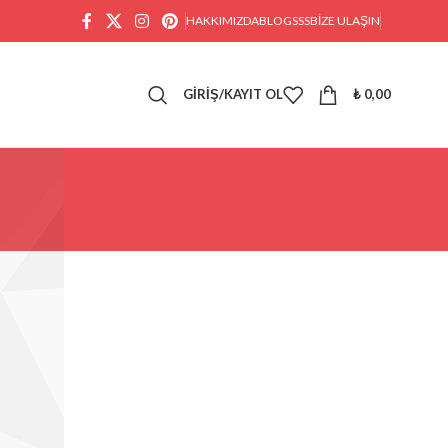
HAKKIMIZDA
BLOG
SSS
BIZE ULAŞIN
GIRIŞ/KAYIT OL
₺
0,00