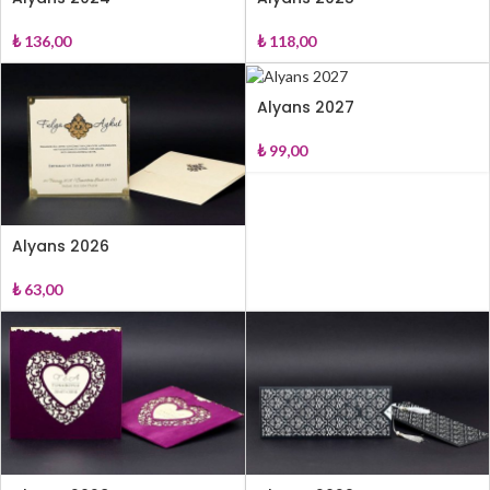
₺
136,00
₺
118,00
Alyans 2027
₺
99,00
Alyans 2026
₺
63,00