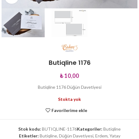
Butiqline 1176
₺
10,00
Butiqline 1176 Düğün Davetiyesi
Stokta yok
Favorilerime ekle
Stok kodu:
BUTIQLINE-1176
Kategoriler:
Butiqline
Etiketler:
Butiqline
,
Düğün Davetiyesi
,
Erdem
,
Yatay