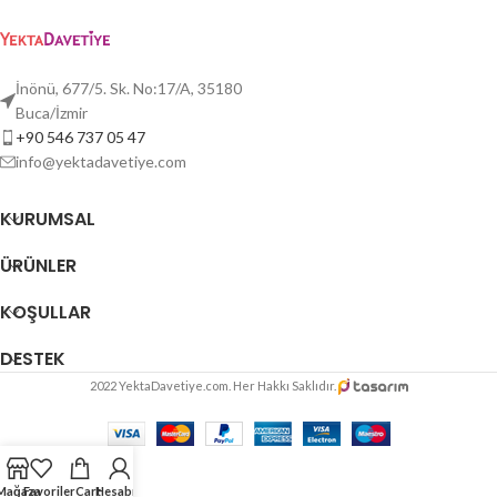
İnönü, 677/5. Sk. No:17/A, 35180
Buca/İzmir
+90 546 737 05 47
info@yektadavetiye.com
KURUMSAL
ÜRÜNLER
KOŞULLAR
DESTEK
2022 YektaDavetiye.com. Her Hakkı Saklıdır.
Mağaza
Favoriler
Cart
Hesabım