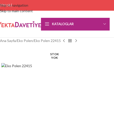
Skip to navigation
SITE DILI
Skip to main content
KATALOGLAR
Ana Sayfa
Eko Polen
Eko Polen 22415
STOK
YOK