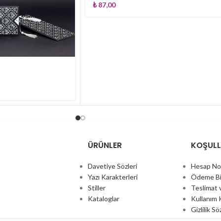
₺
87,00
ÜRÜNLER
KOŞUL
Davetiye Sözleri
Hesap No
Yazı Karakterleri
Ödeme Bi
Stiller
Teslimat 
Kataloglar
Kullanım K
Gizlilik S