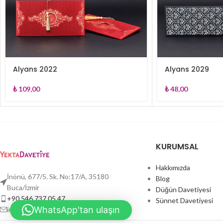
Alyans 2022
Alyans 2029
₺
109,00
₺
48,00
KURUMSAL
Hakkımızda
İnönü, 677/5. Sk. No:17/A, 35180
Blog
Buca/İzmir
Düğün Davetiyesi
+90 546 737 05 47
Sünnet Davetiyesi
WhatsApp'tan ulaşın
info@yektadavetiye.com