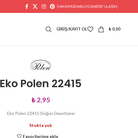
HAKKIMIZDA
BLOG
SSS
BIZE ULAŞIN
GIRIŞ/KAYIT OL
₺
0,00
Eko Polen 22415
₺
2,95
Eko Polen 22415 Düğün Davetiyesi
Stokta yok
Favorilerime ekle