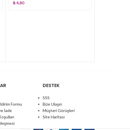
₺
4,80
Aras 4952
₺
4,40
LAR
DESTEK
SSS
ldirim Formu
Bize Ulaşın
ve İade
Müşteri Görüşleri
oşulları
Site Haritası
özleşmesi