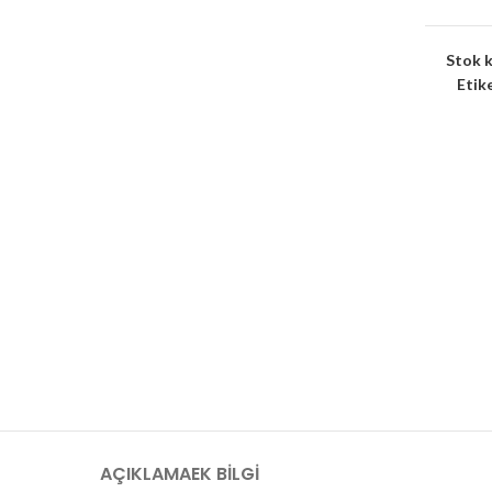
Stok 
Etike
AÇIKLAMA
EK BILGI