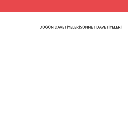
DÜĞÜN DAVETIYELERI
SÜNNET DAVETIYELERI