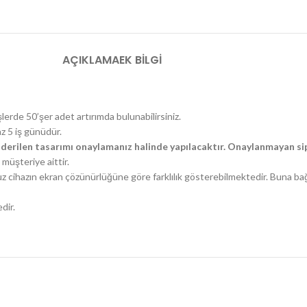
AÇIKLAMA
EK BILGI
şlerde 50’şer adet artırımda bulunabilirsiniz.
az 5 iş günüdür.
derilen tasarımı onaylamanız halinde yapılacaktır. Onaylanmayan sip
müşteriye aittir.
uz cihazın ekran çözünürlüğüne göre farklılık gösterebilmektedir. Buna ba
dir.