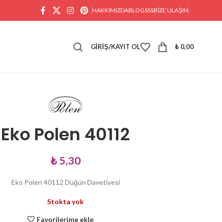
HAKKIMIZDA
BLOG
SSS
BIZE ULAŞIN
GIRIŞ/KAYIT OL
₺
0,00
Eko Polen 40112
₺
5,30
Eko Polen 40112 Düğün Davetiyesi
Stokta yok
Favorilerime ekle