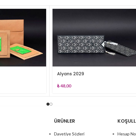
Alyans 2029
₺
48,00
ÜRÜNLER
KOŞUL
Davetiye Sözleri
Hesap No