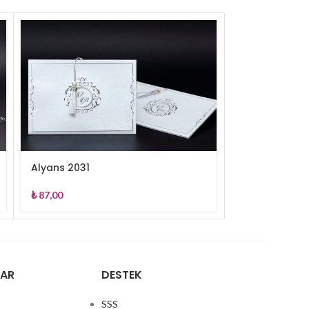
Alyans 2031
Aras 4875
₺
87,00
₺
7,40
LAR
DESTEK
SSS