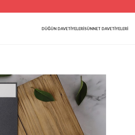
DÜĞÜN DAVETIYELERI
SÜNNET DAVETIYELERI