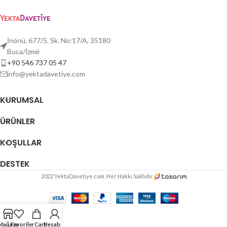
İnönü, 677/5. Sk. No:17/A, 35180
Buca/İzmir
+90 546 737 05 47
info@yektadavetiye.com
KURUMSAL
ÜRÜNLER
KOŞULLAR
DESTEK
2022 YektaDavetiye.com. Her Hakkı Saklıdır.
Mağaza
Favoriler
Cart
Hesabım