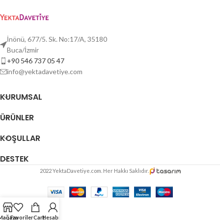
İnönü, 677/5. Sk. No:17/A, 35180
Buca/İzmir
+90 546 737 05 47
info@yektadavetiye.com
KURUMSAL
ÜRÜNLER
KOŞULLAR
DESTEK
2022 YektaDavetiye.com. Her Hakkı Saklıdır.
Mağaza
Favoriler
Cart
Hesabım