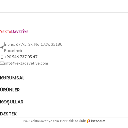
İnönü, 677/5. Sk. No:17/A, 35180
Buca/İzmir
+90 546 737 05 47
info@yektadavetiye.com
KURUMSAL
ÜRÜNLER
KOŞULLAR
DESTEK
2022 YektaDavetiye.com. Her Hakkı Saklıdır.