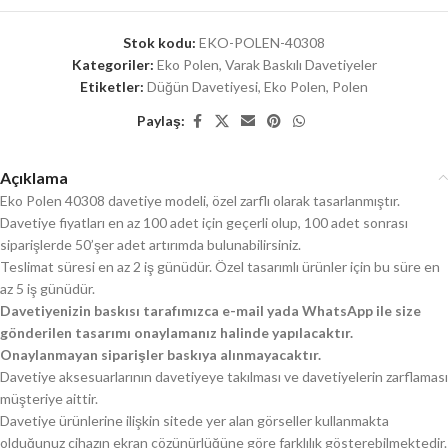
Stok kodu:
EKO-POLEN-40308
Kategoriler:
Eko Polen
,
Varak Baskılı Davetiyeler
Etiketler:
Düğün Davetiyesi
,
Eko Polen
,
Polen
Paylaş:
Açıklama
Eko Polen 40308 davetiye modeli, özel zarflı olarak tasarlanmıştır.
Davetiye fiyatları en az 100 adet için geçerli olup, 100 adet sonrası
siparişlerde 50’şer adet artırımda bulunabilirsiniz.
Teslimat süresi en az 2 iş günüdür. Özel tasarımlı ürünler için bu süre en
az 5 iş günüdür.
Davetiyenizin baskısı tarafımızca e-mail yada WhatsApp ile size
gönderilen tasarımı onaylamanız halinde yapılacaktır.
Onaylanmayan siparişler baskıya alınmayacaktır.
Davetiye aksesuarlarının davetiyeye takılması ve davetiyelerin zarflaması
müşteriye aittir.
Davetiye ürünlerine ilişkin sitede yer alan görseller kullanmakta
olduğunuz cihazın ekran çözünürlüğüne göre farklılık gösterebilmektedir.