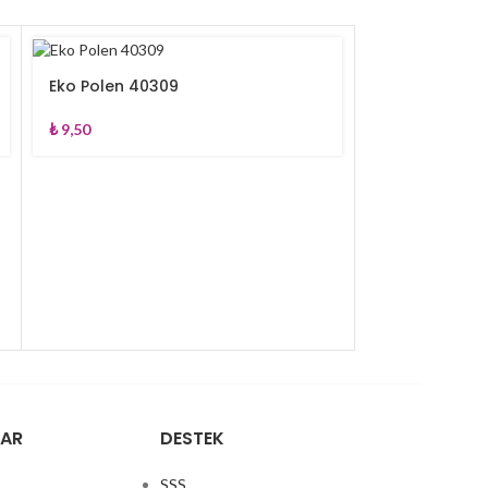
Eko Polen 40309
₺
9,50
Eko Polen 40
₺
12,50
LAR
DESTEK
SSS