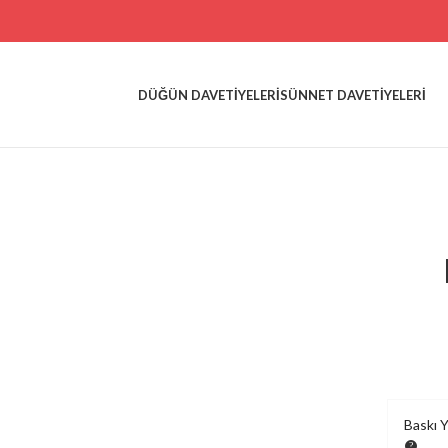
DÜĞÜN DAVETIYELERI
SÜNNET DAVETIYELERI
Baskı 