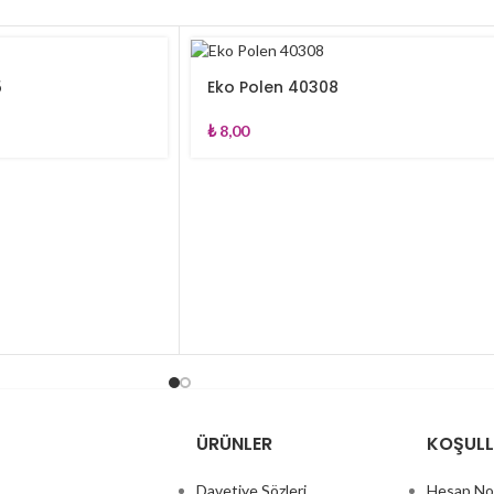
5
Eko Polen 40308
₺
8,00
ÜRÜNLER
KOŞUL
Davetiye Sözleri
Hesap No