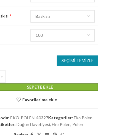
skısı
*
SEÇIMI TEMIZLE
SEPETE EKLE
Favorilerime ekle
kodu:
EKO-POLEN-40327
Kategoriler:
Eko Polen
tiketler:
Düğün Davetiyesi
,
Eko Polen
,
Polen
Paylaş: