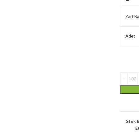
Zarf Ba
Adet
Stok 
E