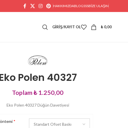
HAKKIMIZDA
BLOG
SSS
BIZE ULAŞIN
GIRIŞ/KAYIT OL
₺
0,00
Eko Polen 40327
Toplam
₺ 1.250,00
Eko Polen 40327 Düğün Davetiyesi
Yöntemi
*