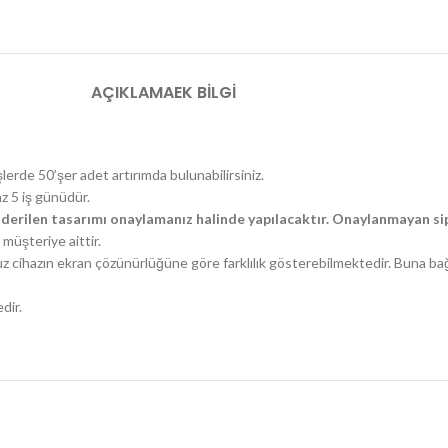
AÇIKLAMA
EK BILGI
şlerde 50’şer adet artırımda bulunabilirsiniz.
az 5 iş günüdür.
derilen tasarımı onaylamanız halinde yapılacaktır. Onaylanmayan sip
müşteriye aittir.
uz cihazın ekran çözünürlüğüne göre farklılık gösterebilmektedir. Buna ba
dir.