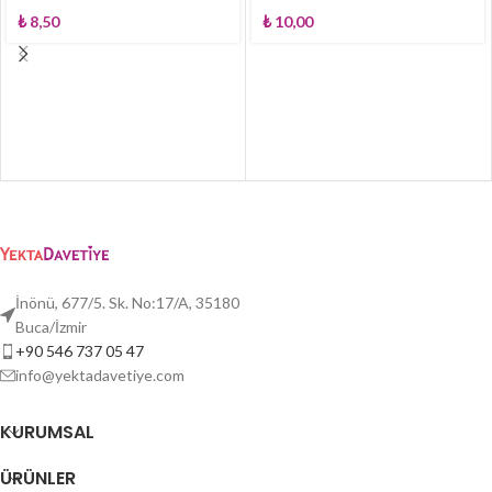
₺
8,50
₺
10,00
İnönü, 677/5. Sk. No:17/A, 35180
Buca/İzmir
+90 546 737 05 47
info@yektadavetiye.com
KURUMSAL
ÜRÜNLER