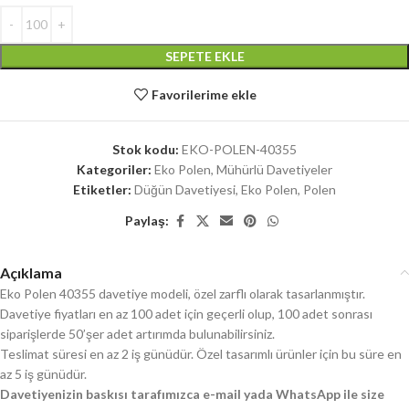
SEPETE EKLE
Favorilerime ekle
Stok kodu:
EKO-POLEN-40355
Kategoriler:
Eko Polen
,
Mühürlü Davetiyeler
Etiketler:
Düğün Davetiyesi
,
Eko Polen
,
Polen
Paylaş:
Açıklama
Eko Polen 40355 davetiye modeli, özel zarflı olarak tasarlanmıştır.
Davetiye fiyatları en az 100 adet için geçerli olup, 100 adet sonrası
siparişlerde 50’şer adet artırımda bulunabilirsiniz.
Teslimat süresi en az 2 iş günüdür. Özel tasarımlı ürünler için bu süre en
az 5 iş günüdür.
Davetiyenizin baskısı tarafımızca e-mail yada WhatsApp ile size