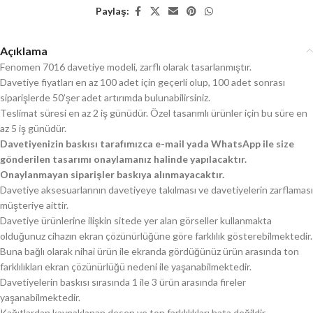
Paylaş:
Açıklama
Fenomen 7016 davetiye modeli, zarflı olarak tasarlanmıştır.
Davetiye fiyatları en az 100 adet için geçerli olup, 100 adet sonrası
siparişlerde 50’şer adet artırımda bulunabilirsiniz.
Teslimat süresi en az 2 iş günüdür. Özel tasarımlı ürünler için bu süre en
az 5 iş günüdür.
Davetiyenizin baskısı tarafımızca e-mail yada WhatsApp ile size
gönderilen tasarımı onaylamanız halinde yapılacaktır.
Onaylanmayan siparişler baskıya alınmayacaktır.
Davetiye aksesuarlarının davetiyeye takılması ve davetiyelerin zarflaması
müşteriye aittir.
Davetiye ürünlerine ilişkin sitede yer alan görseller kullanmakta
olduğunuz cihazın ekran çözünürlüğüne göre farklılık gösterebilmektedir.
Buna bağlı olarak nihai ürün ile ekranda gördüğünüz ürün arasında ton
farklılıkları ekran çözünürlüğü nedeni ile yaşanabilmektedir.
Davetiyelerin baskısı sırasında 1 ile 3 ürün arasında fireler
yaşanabilmektedir.
Kağıtlardan kaynaklanan desen ve ton farklılıkları hata değildir.