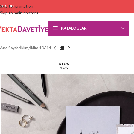
Skip to navigation
SITE DILI
Skip to main content
KATALOGLAR
Ana Sayfa
İklim
İklim 10614
STOK
YOK