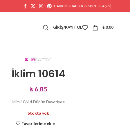
HAKKIMIZDA
BLOG
SSS
BIZE ULAŞIN
GIRIŞ/KAYIT OL
₺
0,00
İklim 10614
₺
6,85
İklim 10614 Düğün Davetiyesi
Stokta yok
Favorilerime ekle