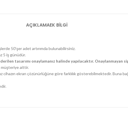
AÇIKLAMA
EK BILGI
şlerde 50’şer adet artırımda bulunabilirsiniz.
az 5 iş günüdür.
derilen tasarımı onaylamanız halinde yapılacaktır. Onaylanmayan sip
müşteriye aittir.
uz cihazın ekran çözünürlüğüne göre farklılık gösterebilmektedir. Buna ba
dir.