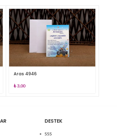
Aras 4946
Aras 4957
₺
3,00
₺
120,00
LAR
DESTEK
SSS