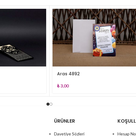
Aras 4892
₺
3,00
ÜRÜNLER
KOŞUL
Davetiye Sözleri
Hesap No