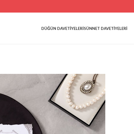
DÜĞÜN DAVETIYELERI
SÜNNET DAVETIYELERI