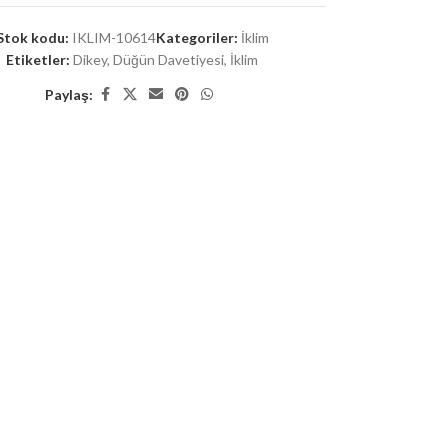
Stok kodu:
IKLIM-10614
Kategoriler:
İklim
Etiketler:
Dikey
,
Düğün Davetiyesi
,
İklim
Paylaş: