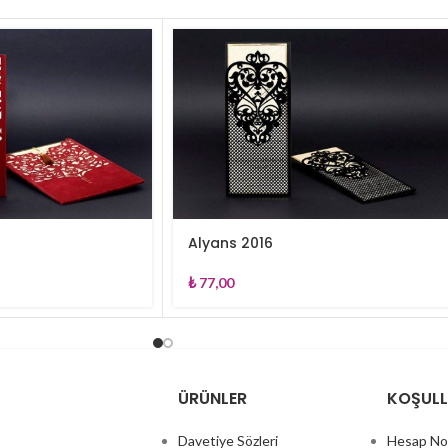
Alyans 2016
₺
77,00
ÜRÜNLER
KOŞUL
Davetiye Sözleri
Hesap No