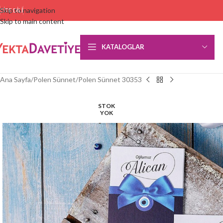
Skip to navigation
SITE DILI
Skip to main content
KATALOGLAR
Ana Sayfa
Polen Sünnet
Polen Sünnet 30353
STOK
YOK