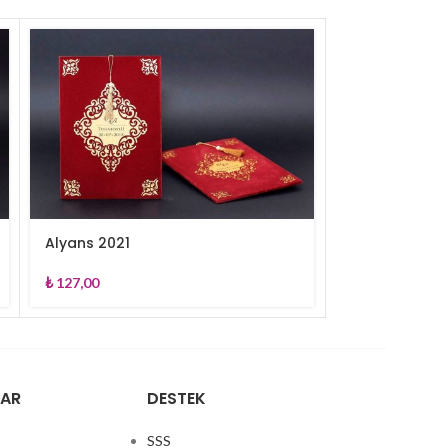
Alyans 2021
Aras 4859
₺
127,00
₺
4,40
LAR
DESTEK
SSS