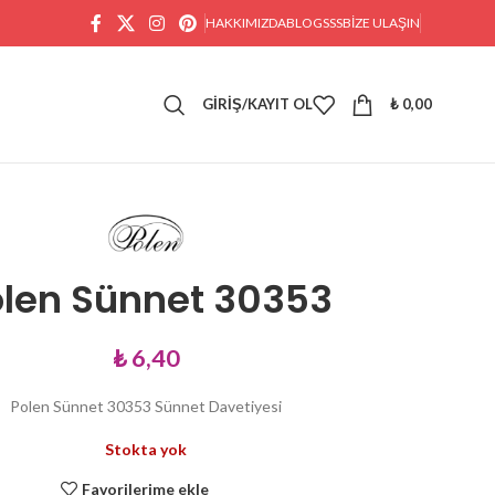
HAKKIMIZDA
BLOG
SSS
BIZE ULAŞIN
GIRIŞ/KAYIT OL
₺
0,00
olen Sünnet 30353
₺
6,40
Polen Sünnet 30353 Sünnet Davetiyesi
Stokta yok
Favorilerime ekle