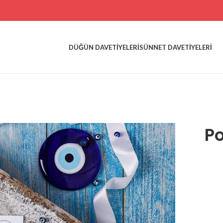
DÜĞÜN DAVETIYELERI
SÜNNET DAVETIYELERI
P