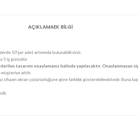
AÇIKLAMA
EK BILGI
şlerde 50’şer adet artırımda bulunabilirsiniz.
az 5 iş günüdür.
derilen tasarımı onaylamanız halinde yapılacaktır. Onaylanmayan sip
müşteriye aittir.
uz cihazın ekran çözünürlüğüne göre farklılık gösterebilmektedir. Buna ba
dir.