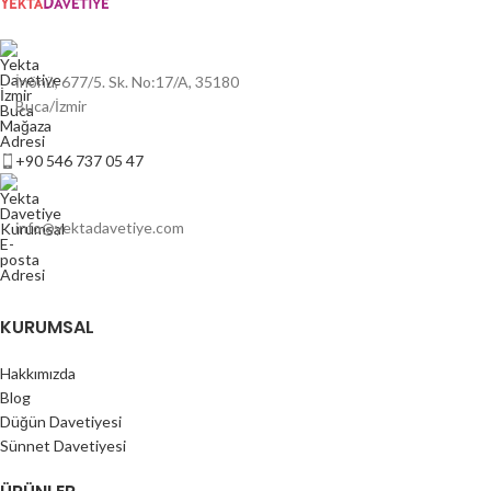
İnönü, 677/5. Sk. No:17/A, 35180
Buca/İzmir
+90 546 737 05 47
info@yektadavetiye.com
KURUMSAL
Hakkımızda
Blog
Düğün Davetiyesi
Sünnet Davetiyesi