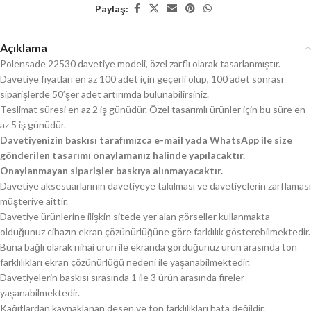
Paylaş:
Açıklama
Polensade 22530 davetiye modeli, özel zarflı olarak tasarlanmıştır.
Davetiye fiyatları en az 100 adet için geçerli olup, 100 adet sonrası
siparişlerde 50’şer adet artırımda bulunabilirsiniz.
Teslimat süresi en az 2 iş günüdür. Özel tasarımlı ürünler için bu süre en
az 5 iş günüdür.
Davetiyenizin baskısı tarafımızca e-mail yada WhatsApp ile size
gönderilen tasarımı onaylamanız halinde yapılacaktır.
Onaylanmayan siparişler baskıya alınmayacaktır.
Davetiye aksesuarlarının davetiyeye takılması ve davetiyelerin zarflaması
müşteriye aittir.
Davetiye ürünlerine ilişkin sitede yer alan görseller kullanmakta
olduğunuz cihazın ekran çözünürlüğüne göre farklılık gösterebilmektedir.
Buna bağlı olarak nihai ürün ile ekranda gördüğünüz ürün arasında ton
farklılıkları ekran çözünürlüğü nedeni ile yaşanabilmektedir.
Davetiyelerin baskısı sırasında 1 ile 3 ürün arasında fireler
yaşanabilmektedir.
Kağıtlardan kaynaklanan desen ve ton farklılıkları hata değildir.