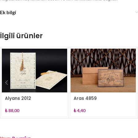
Ek bilgi
İlgili ürünler
Alyans 2012
Aras 4859
₺
88,00
₺
4,40