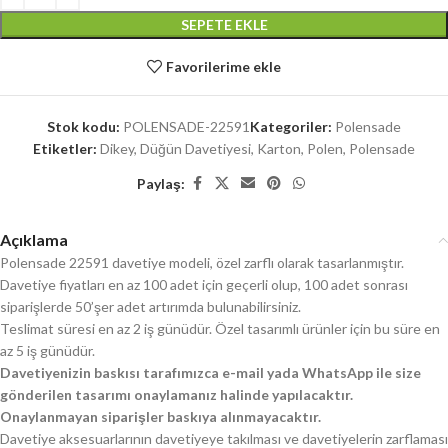
SEPETE EKLE
Favorilerime ekle
Stok kodu:
POLENSADE-22591
Kategoriler:
Polensade
Etiketler:
Dikey
,
Düğün Davetiyesi
,
Karton
,
Polen
,
Polensade
Paylaş:
Açıklama
Polensade 22591 davetiye modeli, özel zarflı olarak tasarlanmıştır.
Davetiye fiyatları en az 100 adet için geçerli olup, 100 adet sonrası
siparişlerde 50’şer adet artırımda bulunabilirsiniz.
Teslimat süresi en az 2 iş günüdür. Özel tasarımlı ürünler için bu süre en
az 5 iş günüdür.
Davetiyenizin baskısı tarafımızca e-mail yada WhatsApp ile size
gönderilen tasarımı onaylamanız halinde yapılacaktır.
Onaylanmayan siparişler baskıya alınmayacaktır.
Davetiye aksesuarlarının davetiyeye takılması ve davetiyelerin zarflaması