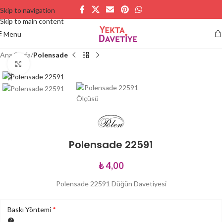
Skip to navigation
Skip to main content
Menu
Ana Sayfa
Polensade
Büyütmek için tıklayın
Polensade 22591
₺
4,00
Polensade 22591 Düğün Davetiyesi
Baskı Yöntemi
*