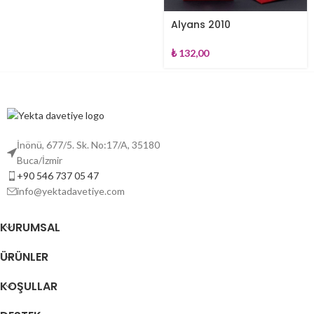
Alyans 2010
₺
132,00
İnönü, 677/5. Sk. No:17/A, 35180
Buca/İzmir
+90 546 737 05 47
info@yektadavetiye.com
KURUMSAL
ÜRÜNLER
KOŞULLAR