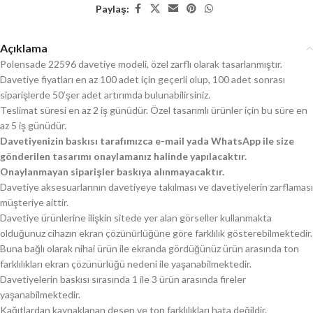
Paylaş:
Açıklama
Polensade 22596 davetiye modeli, özel zarflı olarak tasarlanmıştır.
Davetiye fiyatları en az 100 adet için geçerli olup, 100 adet sonrası
siparişlerde 50’şer adet artırımda bulunabilirsiniz.
Teslimat süresi en az 2 iş günüdür. Özel tasarımlı ürünler için bu süre en
az 5 iş günüdür.
Davetiyenizin baskısı tarafımızca e-mail yada WhatsApp ile size
gönderilen tasarımı onaylamanız halinde yapılacaktır.
Onaylanmayan siparişler baskıya alınmayacaktır.
Davetiye aksesuarlarının davetiyeye takılması ve davetiyelerin zarflaması
müşteriye aittir.
Davetiye ürünlerine ilişkin sitede yer alan görseller kullanmakta
olduğunuz cihazın ekran çözünürlüğüne göre farklılık gösterebilmektedir.
Buna bağlı olarak nihai ürün ile ekranda gördüğünüz ürün arasında ton
farklılıkları ekran çözünürlüğü nedeni ile yaşanabilmektedir.
Davetiyelerin baskısı sırasında 1 ile 3 ürün arasında fireler
yaşanabilmektedir.
Kağıtlardan kaynaklanan desen ve ton farklılıkları hata değildir.