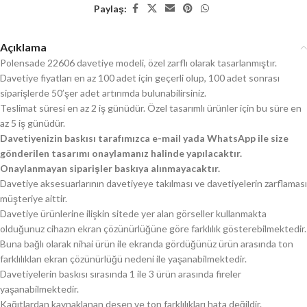
Paylaş:
Açıklama
Polensade 22606 davetiye modeli, özel zarflı olarak tasarlanmıştır.
Davetiye fiyatları en az 100 adet için geçerli olup, 100 adet sonrası
siparişlerde 50’şer adet artırımda bulunabilirsiniz.
Teslimat süresi en az 2 iş günüdür. Özel tasarımlı ürünler için bu süre en
az 5 iş günüdür.
Davetiyenizin baskısı tarafımızca e-mail yada WhatsApp ile size
gönderilen tasarımı onaylamanız halinde yapılacaktır.
Onaylanmayan siparişler baskıya alınmayacaktır.
Davetiye aksesuarlarının davetiyeye takılması ve davetiyelerin zarflaması
müşteriye aittir.
Davetiye ürünlerine ilişkin sitede yer alan görseller kullanmakta
olduğunuz cihazın ekran çözünürlüğüne göre farklılık gösterebilmektedir.
Buna bağlı olarak nihai ürün ile ekranda gördüğünüz ürün arasında ton
farklılıkları ekran çözünürlüğü nedeni ile yaşanabilmektedir.
Davetiyelerin baskısı sırasında 1 ile 3 ürün arasında fireler
yaşanabilmektedir.
Kağıtlardan kaynaklanan desen ve ton farklılıkları hata değildir.