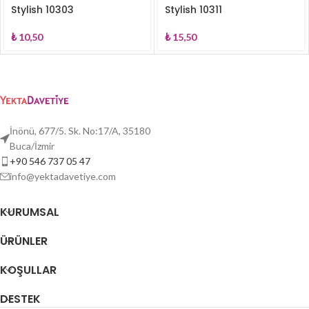
Stylish 10303
Stylish 10311
₺
10,50
₺
15,50
İnönü, 677/5. Sk. No:17/A, 35180
Buca/İzmir
+90 546 737 05 47
info@yektadavetiye.com
KURUMSAL
ÜRÜNLER
KOŞULLAR
DESTEK